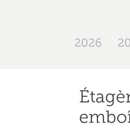
2026
2
Étagè
emboî