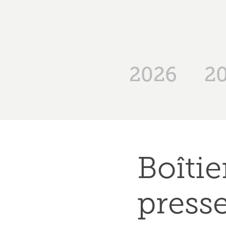
2026
2
Boîtie
press