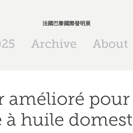
法國巴黎國際發明展
025
Archive
About
r amélioré pour 
e à huile domes