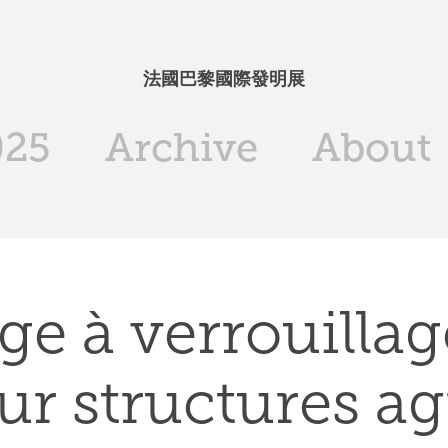
法國巴黎國際發明展
025
Archive
About
e à verrouillage
ur structures ag