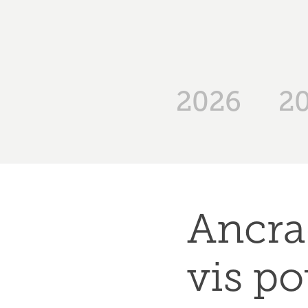
2026
2
Ancrag
vis po